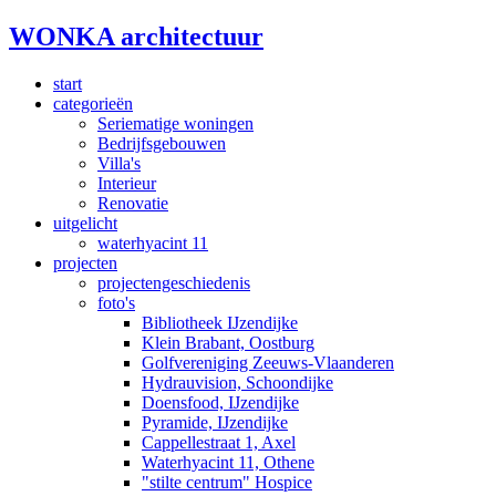
WONKA architectuur
start
categorieën
Seriematige woningen
Bedrijfsgebouwen
Villa's
Interieur
Renovatie
uitgelicht
waterhyacint 11
projecten
projectengeschiedenis
foto's
Bibliotheek IJzendijke
Klein Brabant, Oostburg
Golfvereniging Zeeuws-Vlaanderen
Hydrauvision, Schoondijke
Doensfood, IJzendijke
Pyramide, IJzendijke
Cappellestraat 1, Axel
Waterhyacint 11, Othene
"stilte centrum" Hospice