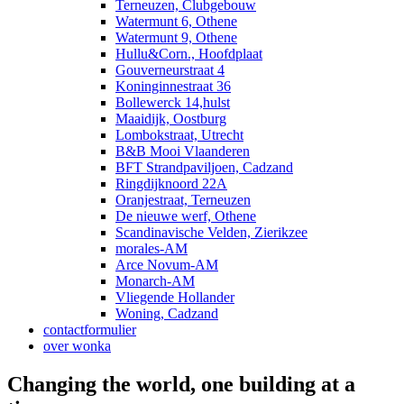
Terneuzen, Clubgebouw
Watermunt 6, Othene
Watermunt 9, Othene
Hullu&Corn., Hoofdplaat
Gouverneurstraat 4
Koninginnestraat 36
Bollewerck 14,hulst
Maaidijk, Oostburg
Lombokstraat, Utrecht
B&B Mooi Vlaanderen
BFT Strandpaviljoen, Cadzand
Ringdijknoord 22A
Oranjestraat, Terneuzen
De nieuwe werf, Othene
Scandinavische Velden, Zierikzee
morales-AM
Arce Novum-AM
Monarch-AM
Vliegende Hollander
Woning, Cadzand
contactformulier
over wonka
Changing the world, one building at a